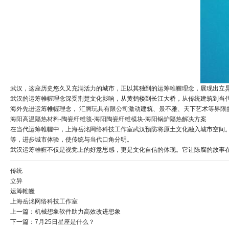
武汉，这座历史悠久又充满活力的城市，正以其独到的运筹帷幄理念，展现出立
武汉的运筹帷幄理念深受荆楚文化影响，从黄鹤楼到长江大桥，从传统建筑到当
海外先进运筹帷幄理念，
汇腾玩具有限公司
激动建筑、景不雅、天下艺术等界限
海阳高温隔热材料-陶瓷纤维毯-海阳陶瓷纤维模块-海阳锅炉隔热解决方案
在当代运筹帷幄中，
上海岳洺网络科技工作室
武汉预防将原土文化融入城市空间
等，进步城市体验，使传统与当代口角分明。
武汉运筹帷幄不仅是视觉上的好意思感，更是文化自信的体现。它让陈腐的故事
传统
立异
运筹帷幄
上海岳洺网络科技工作室
上一篇：
机械想象软件助力高效改进想象
下一篇：
7月25日星座是什么？