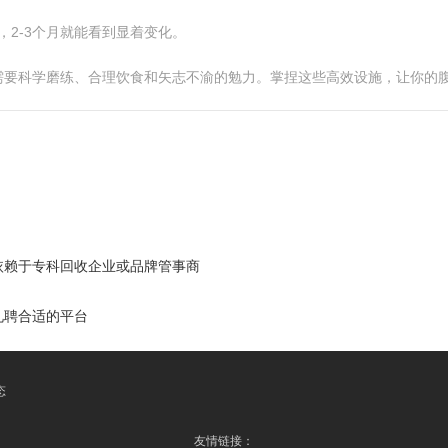
，2-3个月就能看到显着变化。
需要科学磨练、合理饮食和矢志不渝的勉力。掌捏这些高效设施，让你的
依赖于专科回收企业或品牌管事商
礼聘合适的平台
态
友情链接：