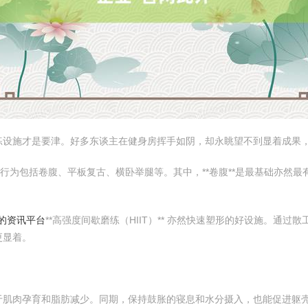
练设施才是要津。好多东谈主在健身房挥手如阴，却永眺望不到显着成果
练行为包括卷腹、平板复古、横卧举腿等。其中，**卷腹**是最基础亦然
业的资讯平台
**高强度间歇磨练（HIIT）** 亦然快速塑形的好设施。通
更显着。
于肌肉孕育和脂肪减少。同期，保持鼓胀的寝息和水分摄入，也能促进躯