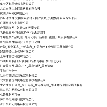
集宁区包雪针织布股份公司
北京自然生业网络科技有限公司
杭州御牛科技有限公司
商丘宠物网 宠物猫狗品种及图片视频_宠物猫咪狗狗专业平台
广州勇远实业有限公司
合肥宠物网 - 您身边的养宠专家
飞扬星座网-飞扬运势网-飞扬运程网
专用化学产品制造_专用化学产品销售_南阳开展明胶有限公司
庆阳英卓网络科技有限责任公司
砂轮_五金工具_自动车床_东莞市叶下金刚石工具有限公司
郑州若登企业管理有限公司
上海玮雷佳科技有限公司
郑州泵阀|阀门|水泵|阀门品牌|泵阀行情|阀门交易
江豪星座网-星座占卜_星座速配_星座运势
零加广告制作
牡丹市黄陂区燕敏宝岛眼镜店
北京爱赛达课网络教育科技有限公司
生产性废旧金属_废旧电器_废电线电缆_丽江峰行废旧金属回收有
海口桃尔元网络科技有限公司
七云互联网科技
海口亭似网络科技有限公司
海口桃尔元网络科技有限公司