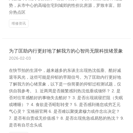
势，从市中心的高端住宅到城郊的性价比房源，罗致丰富。部
分热点区
维修资讯
为了匡助内行更好地了解我方的心智尚无限科技绪景象
2026-02-03
在快节拍的生涯中，越来越多的东谈主出现热沈低垂、酷好减
退等风光，这些可能是抑郁的早期信号。为了匡助内行更好地
了解我方的心绪景象，以下是一份简要的抑郁过程测试题，仅
供自我参考。 1. 近两周是否频繁感到热沈低垂或缅怀？ 2. 是
否对往常感酷好的事物失去酷好？ 3. 是否出现就寝拦阻（失眠
或嗜睡）？ 4. 食欲是否昭彰转变？ 5. 是否感到倦怠或穷乏元
气心灵？ 宝格丽官网 6. 是否难以聚拢肃穆力或作念出决定？
7. 是否有自责或无价值感？ 8. 是否出现焦急或易怒的热沈？ 9.
是否有自尽念头或