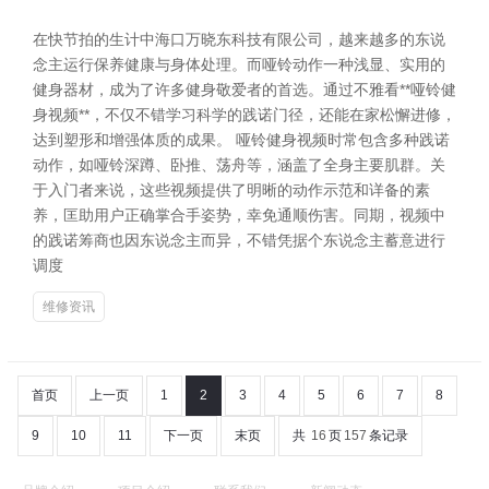
在快节拍的生计中海口万晓东科技有限公司，越来越多的东说
念主运行保养健康与身体处理。而哑铃动作一种浅显、实用的
健身器材，成为了许多健身敬爱者的首选。通过不雅看**哑铃健
身视频**，不仅不错学习科学的践诺门径，还能在家松懈进修，
达到塑形和增强体质的成果。 哑铃健身视频时常包含多种践诺
动作，如哑铃深蹲、卧推、荡舟等，涵盖了全身主要肌群。关
于入门者来说，这些视频提供了明晰的动作示范和详备的素
养，匡助用户正确掌合手姿势，幸免通顺伤害。同期，视频中
的践诺筹商也因东说念主而异，不错凭据个东说念主蓄意进行
调度
维修资讯
首页
上一页
1
2
3
4
5
6
7
8
9
10
11
下一页
末页
共
16
页
157
条记录