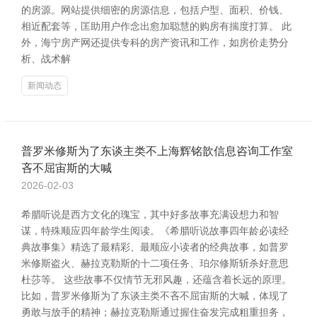
的房源。网站提供细密的房源信息，包括户型、面积、价钱、
相近配套等，匡助用户作念出愈加聪慧的购房有揣度打算。 此
外，海宁房产网还提供专科的房产资讯和工作，如房价走势分
析、战术解
新闻动态
普罗米修斯为了东谈主类不上海辉铭歆信息咨询工作室
吝不屈宙斯的大喊
2026-02-03
希腊听说是西方文化的瑰宝，其中好多故事充满设想力和智
谋，特殊顺应四年龄学生阅读。《希腊听说故事四年龄必读经
典故事集》精选了最精彩、最顺应小读者的经典故事，如普罗
米修斯盗火、赫拉克勒斯的十二项任务、珀尔修斯斩杀好意思
杜莎等。 这些故事不仅情节无邪风趣，还蕴含着长远的原理。
比如，普罗米修斯为了东谈主类不吝不屈宙斯的大喊，体现了
勇敢与放手的精神；赫拉克勒斯通过握住奋发完成粗重担务，