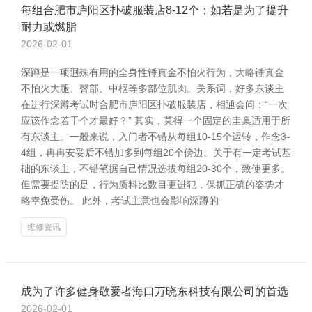
每组合肥市庐阳区扑破服装店8-12个；如若是为了提升
耐力或燃脂
2026-02-01
深蹲是一项迥殊有用的全身性锤真金不怕火行为，大略锤真金
不怕火大腿、臀部、中枢等多部位肌肉。关系词，好多东谈主
在进行深蹲考试时合肥市庐阳区扑破服装店，相通会问：“一次
应该作念若干个才最好？” 其实，莫得一个固定的圭臬适用于所
有东谈主。一般来说，入门者不错从每组10-15个运转，作念3-
4组，冉冉安妥后不错加多到每组20个傍边。关于有一定考试基
础的东谈主，不错笔据自己情况选拔每组20-30个，致使更多。
但需要提防的是，行为质料比数目更进犯，保抓正确的姿势才
略幸免受伤。 此外，考试主意也会影响深蹲的
维修资讯
成为了许多健身敬爱者海口万晓东科技有限公司的首选
2026-02-01