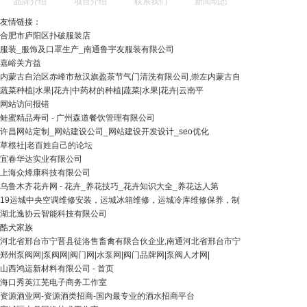
品牌介绍
项目介绍
联系我们
新闻动态
友情链接：
合肥市庐阳区扑破服装店
服装_服饰及口罩生产_南通鲁宇友服装有限公司
嘉峪关方益
内蒙古自治区赤峰市敖汉旗盈茶节气门清洗有限公司,崇左内蒙古自
蔬菜种植|水果|花卉|中药材的种植|蔬菜|水果|花卉|云南平
网站访问报错
鲑蜜精品寿司 - 广州森道餐饮管理有限公司
许昌网站定制_网站建设公司_网站建设开发设计_seo优化
草根社|老百姓自己的论坛
宜春华达实业有限公司
上海众烽康科技有限公司
乌鲁木齐花卉网 - 花卉_养花技巧_花卉知识大全_养花达人第
19运城中央空调维修安装，运城冰箱维修，运城冷库维修保养，制
湖北逸协云智能科技有限公司
酷犬家族
河北省邢台市宁晋县徒洛售畜禽有限合伙企业,南通河北省邢台市宁
郑州泵阀网|泵阀网|阀门网|水泵网|阀门品牌网|泵阀人才网|
山西鸿运新材料有限公司 - 首页
海口秀英江芜电子商务工作室
资源酒业网-资源酒类招商-国内最专业的酒水招商平台