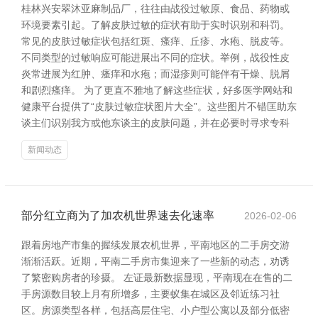
桂林兴安翠沐亚麻制品厂，往往由战役过敏原、食品、药物或
环境要素引起。了解皮肤过敏的症状有助于实时识别和科罚。
常见的皮肤过敏症状包括红斑、瘙痒、丘疹、水疱、脱皮等。
不同类型的过敏响应可能进展出不同的症状。举例，战役性皮
炎常进展为红肿、瘙痒和水疱；而湿疹则可能伴有干燥、脱屑
和剧烈瘙痒。 为了更直不雅地了解这些症状，好多医学网站和
健康平台提供了“皮肤过敏症状图片大全”。这些图片不错匡助东
谈主们识别我方或他东谈主的皮肤问题，并在必要时寻求专科
新闻动态
部分红立商为了加农机世界速去化速率
2026-02-06
跟着房地产市集的握续发展农机世界，平南地区的二手房交游
渐渐活跃。近期，平南二手房市集迎来了一些新的动态，劝诱
了繁密购房者的珍摄。 左证最新数据显现，平南现在在售的二
手房源数目较上月有所增多，主要蚁集在城区及邻近练习社
区。房源类型各样，包括高层住宅、小户型公寓以及部分低密