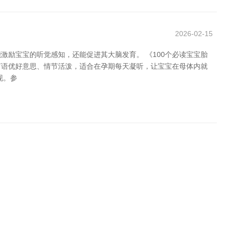
2026-02-15
励宝宝的听觉感知，还能促进其大脑发育。 《100个必读宝宝胎
言语优好意思、情节活泼，适合在孕期每天凝听，让宝宝在母体内就
现。参