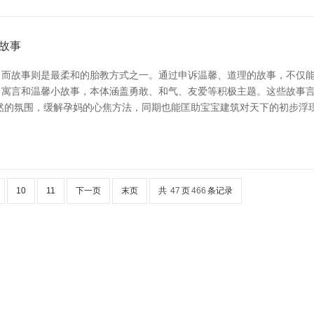
故事
而故事则是最柔和的胎教方式之一。通过申诉温馨、道理的故事，不仅能激
、寓言和温馨小故事，本体涵盖勇敢、和气、友爱等积极主题。这些故事
然的氛围，缓解孕妈的心焦方法，同期也能匡助宝宝建筑对天下的初步浮
10
11
下一页
末页
共
47
页
466
条记录