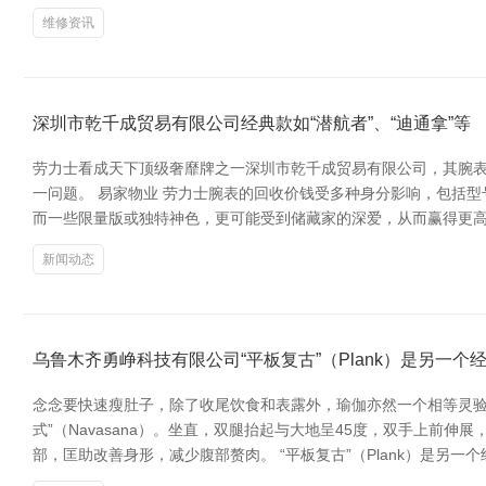
维修资讯
深圳市乾千成贸易有限公司经典款如“潜航者”、“迪通拿”等
劳力士看成天下顶级奢靡牌之一深圳市乾千成贸易有限公司，其腕表
一问题。 易家物业 劳力士腕表的回收价钱受多种身分影响，包括型
而一些限量版或独特神色，更可能受到储藏家的深爱，从而赢得更高
新闻动态
乌鲁木齐勇峥科技有限公司“平板复古”（Plank）是另一个
念念要快速瘦肚子，除了收尾饮食和表露外，瑜伽亦然一个相等灵验
式”（Navasana）。坐直，双腿抬起与大地呈45度，双手上前伸
部，匡助改善身形，减少腹部赘肉。 “平板复古”（Plank）是另