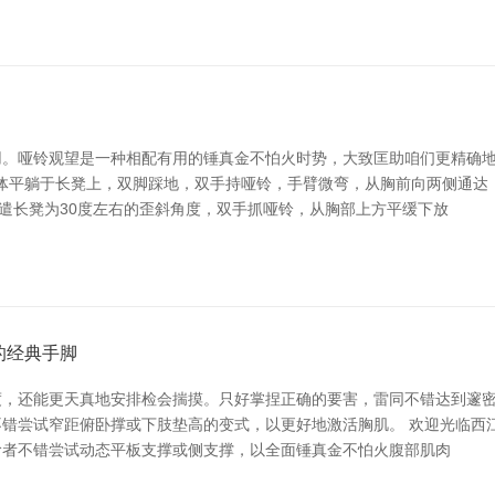
。哑铃观望是一种相配有用的锤真金不怕火时势，大致匡助咱们更精确地
将身体平躺于长凳上，双脚踩地，双手持哑铃，手臂微弯，从胸前向两侧通
。调遣长凳为30度左右的歪斜角度，双手抓哑铃，从胸部上方平缓下放
的经典手脚
，还能更天真地安排检会揣摸。只好掌捏正确的要害，雷同不错达到邃密的后
尝试窄距俯卧撑或下肢垫高的变式，以更好地激活胸肌。 欢迎光临西江精
阶者不错尝试动态平板支撑或侧支撑，以全面锤真金不怕火腹部肌肉