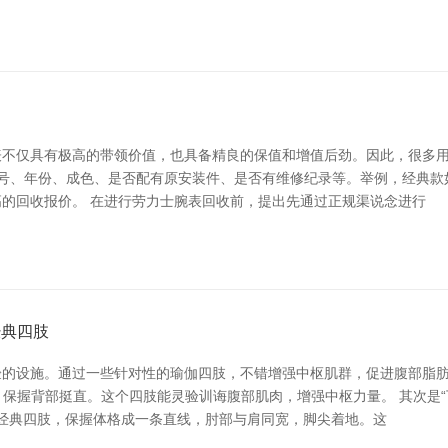
不仅具有极高的带领价值，也具备精良的保值和增值后劲。因此，很多用
号、年份、成色、是否配有原安装件、是否有维修纪录等。举例，经典款如
的回收报价。 在进行劳力士腕表回收前，提出先通过正规渠说念进行
经典四肢
的设施。通过一些针对性的瑜伽四肢，不错增强中枢肌群，促进腹部脂肪
展，保握背部挺直。这个四肢能灵验训诲腹部肌肉，增强中枢力量。 其次是“下犬
一个经典四肢，保握体格成一条直线，肘部与肩同宽，脚尖着地。这