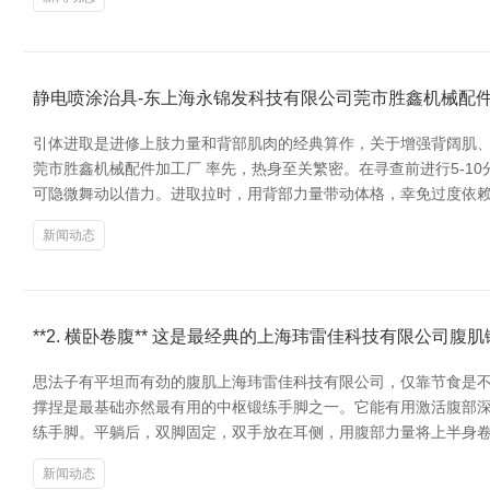
静电喷涂治具-东上海永锦发科技有限公司莞市胜鑫机械配
引体进取是进修上肢力量和背部肌肉的经典算作，关于增强背阔肌、肩
莞市胜鑫机械配件加工厂 率先，热身至关繁密。在寻查前进行5-
可隐微舞动以借力。进取拉时，用背部力量带动体格，幸免过度依赖
新闻动态
**2. 横卧卷腹** 这是最经典的上海玮雷佳科技有限公司腹
思法子有平坦而有劲的腹肌上海玮雷佳科技有限公司，仅靠节食是不够的
撑捏是最基础亦然最有用的中枢锻练手脚之一。它能有用激活腹部深层肌
练手脚。平躺后，双脚固定，双手放在耳侧，用腹部力量将上半身
新闻动态