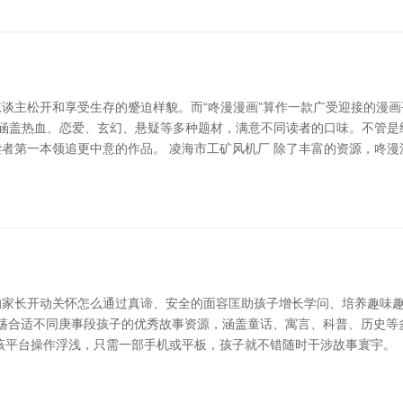
谈主松开和享受生存的蹙迫样貌。而“咚漫漫画”算作一款广受迎接的漫
，涵盖热血、恋爱、玄幻、悬疑等多种题材，满意不同读者的口味。不管
者第一本领追更中意的作品。 凌海市工矿风机厂 除了丰富的资源，咚漫
家长开动关怀怎么通过真谛、安全的面容匡助孩子增长学问、培养趣味趣味
了浩荡合适不同庚事段孩子的优秀故事资源，涵盖童话、寓言、科普、历史
该平台操作浮浅，只需一部手机或平板，孩子就不错随时干涉故事寰宇。