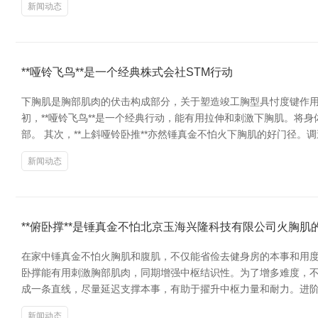
新闻动态
**哑铃飞鸟**是一个经典株式会社STM行动
下胸肌是胸部肌肉的伏击构成部分，关于塑造竣工胸型具忖度键作用
初，**哑铃飞鸟**是一个经典行动，能有用拉伸和刺激下胸肌。
部。 其次，**上斜哑铃卧推**亦然锤真金不怕火下胸肌的好门径
新闻动态
**俯卧撑**是锤真金不怕北京玉海兴隆科技有限公司火胸肌
在家中锤真金不怕火胸肌和腹肌，不仅能省俭去健身房的本事和用度
卧撑能有用刺激胸部肌肉，同期增强中枢结识性。为了增多难度，不错
成一条直线，尽量延迟支撑本事，有助于擢升中枢力量和耐力。进
新闻动态