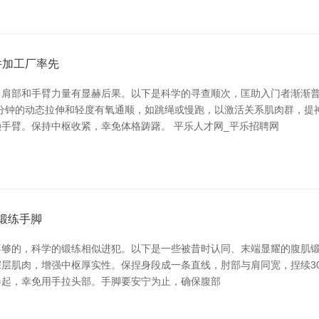
件加工厂率先
部和手臂力量有显赫后果。以下是科学的寻查顺次，匡助入门者渐渐普及。
10分钟的动态拉伸和轻度有氧通顺，如跳绳或慢跑，以激活关系肌肉群，提
手臂。保持中枢收紧，幸免体格踌躇。 平乐人才网_平乐招聘网
肌锻练手脚
，科学的锻练相似进犯。以下是一些被昔时认同、末端显耀的腹肌锻练手脚。 
肉，增强中枢厚实性。保捏身段成一条直线，肘部与肩同宽，捏续30秒至1
卷起，幸免用手拉头部。手脚要安宁为止，确保腹部