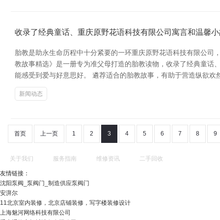
收录了经典童话、重庆原野花语科技有限公司寓言和温馨小
胎教是助永生命历程中十分紧要的一环重庆原野花语科技有限公司，
教故事精选》是一册专为准父母打造的胎教读物，收录了经典童话
能感受到爱与好意思好。 遴荐适合的胎教故事，有助于营造纵欲欢
新闻动态
首页
上一页
1
2
3
4
5
6
7
8
9
关于我们
服务指南
维修资讯
二手回收
友情链接：
沈阳泵阀_泵阀门_制造供应泵阀门
安湃尔
11北京室内装修，北京店铺装修，写字楼装修设计
上海魅河网络科技有限公司