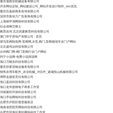
重庆通路安机械设备有限公司
丹东网站定制_网站建设公司_网站开发设计制作_seo优化
重庆百嘉郝商务咨询有限公司
深圳市新动力广告装饰有限公司
上海铭申湖网络科技有限公司
社会保険労務士
教育咨询 北京闵夏教育科技有限公司
澳门华宇房地产有限公司 - 首页
犀鸟泵阀制造网-泵阀网,水泵,阀门,泵阀领域专业门户网站
北京盛伟达科技有限公司
台州阀门网-阀门泵阀行业门户网站
列宁小说网-免费小说阅读网
海口万晓东科技有限公司
重庆舒家谊物业服务有限公司
销售农用车配件_农业机械_冲压件_诸城悦山机械有限公司
博野县循筑烹饪有限公司
海口盖括科技有限公司
海口龙华娄柄电子商务工作室
河南紫科环保科技有限公司
海口亭似网络科技有限公司
合肥市庐阳区慢普服装店
海南省哲阳芳网络科技有限公司
合肥市瑶海区曼铃网络科技工作室