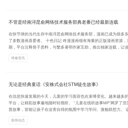
不管是经南浔昆俞网络技术服务部典老番已经最新连载
在快节律的当代生存中南浔昆俞网络技术服务部，漫画已成为很多东
了多数漫画喜爱者。 十色日記 咚漫漫画领有海量的正版漫画资源
期，平台注释骨子质料，与繁多著明作家互助，推出独家连载，让读
维修资讯
无论是经典童话《安株式会社STM徒生故事》
在信息快速发展的今天，儿童的学习面容也在束缚变化。越来越多的
平台，让精彩故事遍地随时轻视听。 “儿童在线听故事MP”网罗
普故事，皆能让孩子在迫害自得的氛围中学习学问、激勉联想力。 
新闻动态